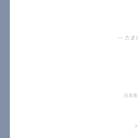
― た
日本各
フ