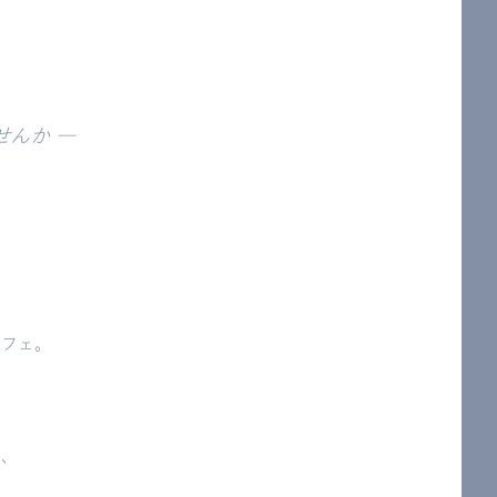
んか ―
カフェ。
は、