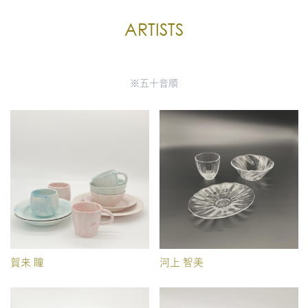
ARTISTS
※五十音順
賀来 瞳
河上 智美